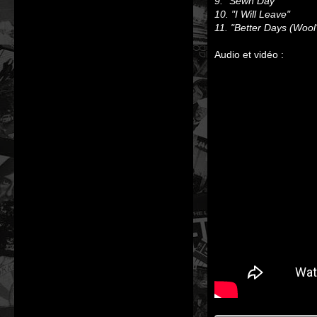
9. "Sewn Day"
10. "I Will Leave"
11. "Better Days (Wool
Audio et vidéo :