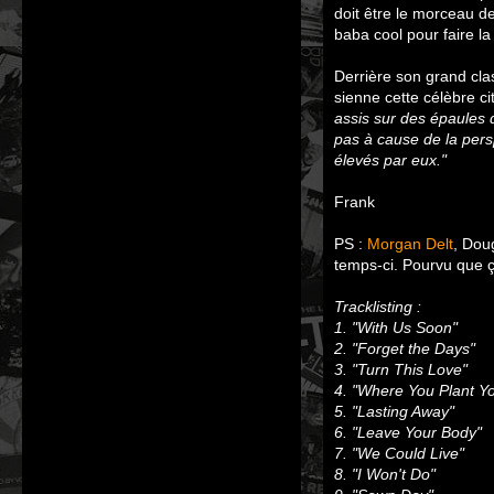
doit être le morceau d
baba cool pour faire la
Derrière son grand clas
sienne cette célèbre c
assis sur des épaules 
pas à cause de la pers
élevés par eux."
Frank
PS :
Morgan Delt
, Dou
temps-ci. Pourvu que ç
Tracklisting :
1. "With Us Soon"
2. "Forget the Days"
3. "Turn This Love"
4. "Where You Plant Yo
5. "Lasting Away"
6. "Leave Your Body"
7. "We Could Live"
8. "I Won't Do"