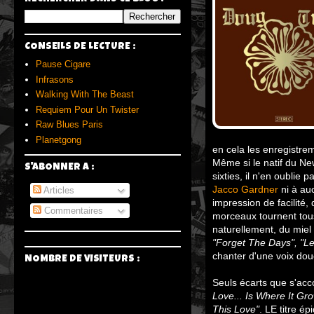
CONSEILS DE LECTURE :
Pause Cigare
Infrasons
Walking With The Beast
Requiem Pour Un Twister
Raw Blues Paris
Planetgong
en cela les enregistre
Même si le natif du Ne
S'ABONNER A :
sixties, il n'en oublie p
Jacco Gardner
ni à au
Articles
impression de facilité,
Commentaires
morceaux tournent tous 
naturellement, du miel 
"Forget The Days", "Le
chanter d'une voix dou
NOMBRE DE VISITEURS :
Seuls écarts que s'acco
Love... Is Where It Gr
This Love"
. LE titre é