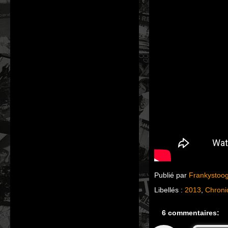
Publié par
Frankystoo
Libellés :
2013
,
Chroni
6 commentaires: