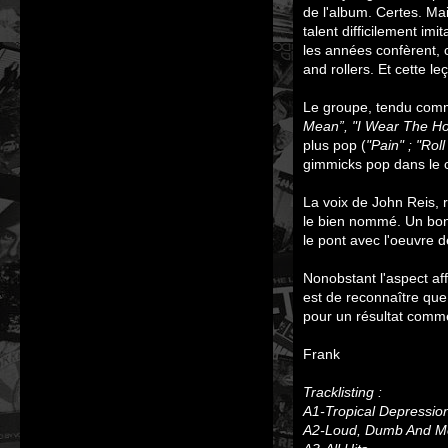
de l'album. Certes. Ma
talent difficilement im
les années confèrent, 
and rollers. Et cette l
Le groupe, tendu comme
Mean”, "I Wear The Ho
plus pop (
"Pain" ; "Rol
gimmicks pop dans le 
La voix de John Reis, r
le bien nommé. Un bon
le pont avec l'oeuvre 
Nonobstant l'aspect aff
est de reconnaître que 
pour un résultat comme
Frank
Tracklisting :
A1-Tropical Depressio
A2-Loud, Dumb And 