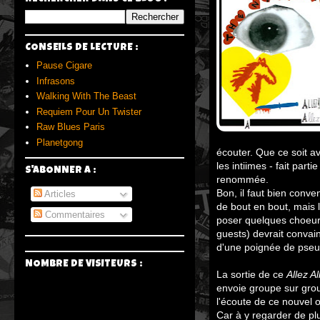
CONSEILS DE LECTURE :
Pause Cigare
Infrasons
Walking With The Beast
Requiem Pour Un Twister
Raw Blues Paris
Planetgong
écouter. Que ce soit 
les intiimes - fait par
S'ABONNER A :
renommée.
Bon, il faut bien conv
Articles
de bout en bout, mais 
Commentaires
poser quelques choeu
guests) devrait convai
d'une poignée de pseud
NOMBRE DE VISITEURS :
La sortie de ce
Allez Al
envoie groupe sur grou
l'écoute de ce nouvel o
Car à y regarder de pl