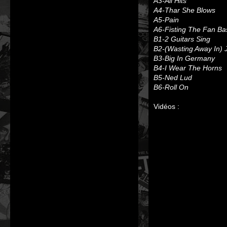
A3-All Hits
A4-Thar She Blows
A5-Pain
A6-Fisting The Fan Ba
B1-2 Guitars Sing
B2-(Wasting Away In) J
B3-Big In Germany
B4-I Wear The Horns
B5-Ned Lud
B6-Roll On
Vidéos :