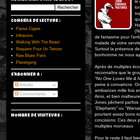
le
lo
su
qu
CONSEILS DE LECTURE :
Ho
Pause Cigare
(N
Infrasons
de fantasme pour l'en
Walking With The Beast
malade de votre servit
Surtout la présence de
Requiem Pour Un Twister
bonhomme ne nous ayan
Raw Blues Paris
Planetgong
Après de multiples éco
reconnaître que le gr
S'ABONNER A :
"No One Loves Me & Ne
peine à convaincre. On
Articles
ambiances mille fois e
Commentaires
Ainsi, et bien malheur
Jones pêchent parfois
"Elephants"
ou
"Warsaw
pourtant assez bons so
NOMBRE DE VISITEURS :
concisions. Ces deux pi
multiples morceaux
Pour le reste il faut bi