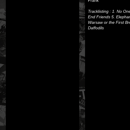
Frank
Tracklisting :
1. No One
End Friends
5. Elepha
Warsaw or the First Br
Daffodils