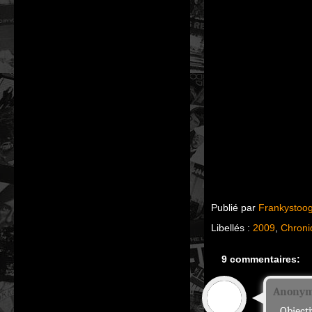
Publié par
Frankystoo
Libellés :
2009
,
Chroni
9 commentaires:
Anony
Object