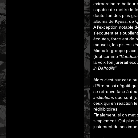
extraordinaire batteur
capable de mettre le fe
doute l'un des plus gr
albums de Kyuss, de Q
A l'exception notable 
s'écoutent et s'oublien
écoutes, force est de 
mauvais, les pistes s'é
Mieux le groupe place 
(tout comme
"Bandolie
la voix (on jurerait éc
in Daffodils"
.
Alors c'est sur cet al
d'être aussi négatif q
se retrouve face à deu
institutions
que sont (et
ceux qui en réaction le
rédhibitoires.
Finalement, si on met d
simplement. Qui plus es
justement de ses imper