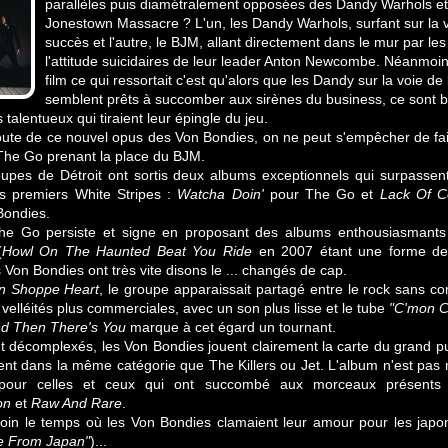
parallèles puis diamétralement opposées des Dandy Warhols et
Jonestown Massacre ? L'un, les Dandy Warhols, surfant sur la 
succès et l'autre, le BJM, allant directement dans le mur par les
l'attitude suicidaires de leur leader Anton Newcombe. Néanmoins
film ce qui ressortait c'est qu'alors que les Dandy sur la voie de
semblent prêts à succomber aux sirènes du business, ce sont 
s talentueux qui tiraient leur épingle du jeu.
coute de ce nouvel opus des Von Bondies, on ne peut s'empêcher de fair
 The Go prenant la place du BJM.
upes de Détroit ont sortis deux albums exceptionnels qui surpassen
es premiers White Stripes :
Watcha Doin'
pour The Go et
Lack Of C
Bondies.
he Go persiste et signe en proposant des albums enthousiasmant
(
Howl On The Haunted Beat You Ride
en 2007 étant une forme de
es Von Bondies ont très vite disons le ... changés de cap.
n Shoppe Heart
, le groupe apparaissait partagé entre le rock sans c
velléités plus commerciales, avec un son plus lisse et le tube
"C'mon 
nd Then There's You
marque à cet égard un tournant.
décomplexés, les Von Bondies jouent clairement la carte du grand pu
ssent dans la même catégorie que The Killers ou Jet. L'album n'est pas 
 pour celles et ceux qui ont succombé aux morceaux présent
on
et
Raw And Rare
.
loin le temps où les Von Bondies clamaient leur amour pour les japo
e From Japan"
)...