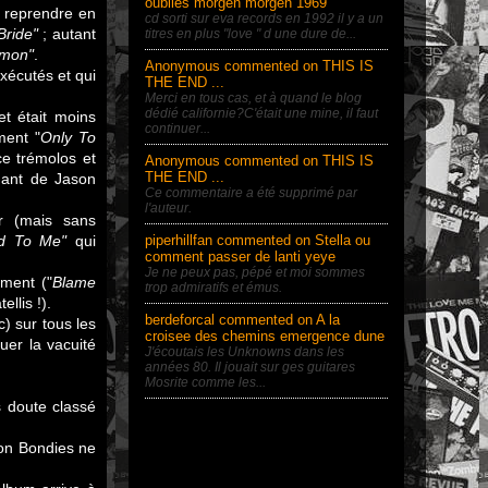
oublies morgen morgen 1969
à reprendre en
cd sorti sur eva records en 1992 il y a un
Bride"
; autant
titres en plus "love " d une dure de...
'mon"
.
Anonymous commented on THIS IS
xécutés et qui
THE END ...
Merci en tous cas, et à quand le blog
dédié californie?C'était une mine, il faut
et était moins
continuer...
ment "
Only To
ce trémolos et
Anonymous commented on THIS IS
THE END ...
chant de Jason
Ce commentaire a été supprimé par
l'auteur.
r (mais sans
d To Me"
qui
piperhillfan commented on Stella ou
comment passer de lanti yeye
Je ne peux pas, pépé et moi sommes
ment ("
Blame
trop admiratifs et émus.
llis !).
berdeforcal commented on A la
) sur tous les
croisee des chemins emergence dune
uer la vacuité
J'écoutais les Unknowns dans les
années 80. Il jouait sur ges guitares
Mosrite comme les...
s doute classé
Von Bondies ne