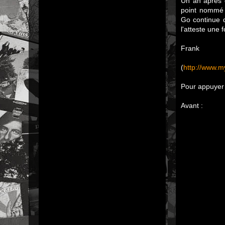
Un an après q
point nommé 
Go continue 
l'atteste une 
Frank
(
http://www.
Pour appuyer 
Avant :