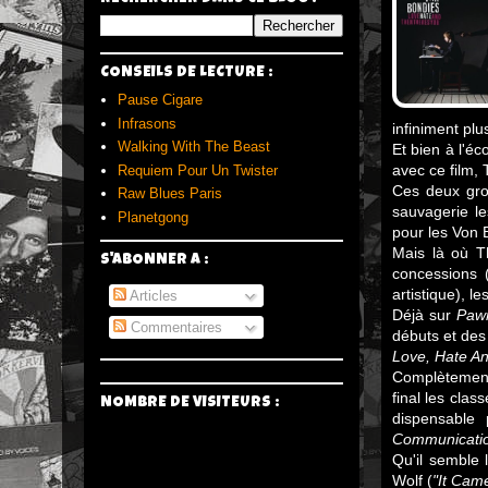
CONSEILS DE LECTURE :
Pause Cigare
Infrasons
infiniment plu
Walking With The Beast
Et bien à l'é
avec ce film,
Requiem Pour Un Twister
Ces deux gro
Raw Blues Paris
sauvagerie l
Planetgong
pour les Von 
Mais là où T
S'ABONNER A :
concessions 
artistique), l
Articles
Déjà sur
Paw
Commentaires
débuts et des 
Love, Hate A
Complètement 
final les cla
NOMBRE DE VISITEURS :
dispensable
Communicati
Qu'il semble 
Wolf (
"It Cam