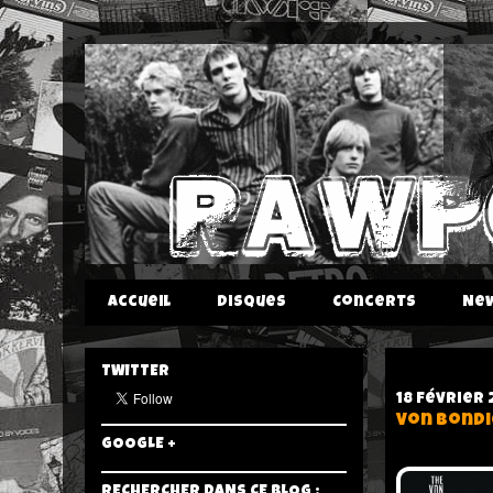
Accueil
Disques
Concerts
Ne
TWITTER
18 février
Von Bondi
GOOGLE +
RECHERCHER DANS CE BLOG :