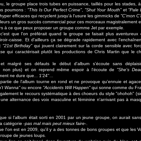
eu, le groupe place trois tubes en puissance, taillés pour les stades, 
ins poumons :
"This Is Our Perfect Crime"
,
"Shut Your Mouth"
et
"Pale 
yper efficaces qui recyclent jusqu'à l'usure les gimmicks de
"C'mon C
illeurs un gros succès commercial pour ces morceaux magistralement e
urs à ce que peux proposer un groupe comme Jet par exemple.
'est que l'on préférait quand le groupe se faisait plus aventureux 
iroir-caisse. Et d'ailleurs ça se dégrade rapidement avec l'enchaîne
t
"21st Birthday"
qui jouent clairement sur la corde sensible avec for
se qui caractérisait plutôt les productions de Chris Martin que le 
 et malgré ses défauts le début d'album s'écoute sans déplaisi
e non plus) et on reprend même espoir à l'écoute de
"She's Dea
nt ne dure que... 1'24''...
partie de l'album tourne en rond et ne provoque qu'ennuie et agace
n't Wanna"
ou encore
"Accidents Will Happen"
qui sonne comme du Frate
galement le recours systématique à des choeurs du style "ohohoh" (sic
une alternance des voix masculine et féminine n'arrivant pas à masq
 que si l'album était sorti en 2001 par un jeune groupe, on aurait san
la catégorie
-pas mal mais peut mieux faire-
.
que l'on est en 2009, qu'il y a des tonnes de bons groupes et que les 
groupe de jeunes loups.