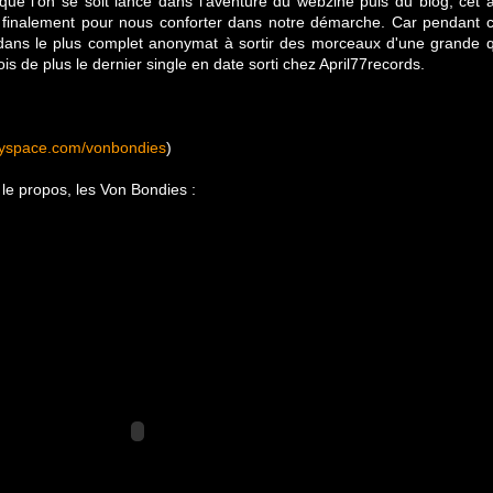
ue l'on se soit lancé dans l'aventure du webzine puis du blog, cet 
finalement pour nous conforter dans notre démarche. Car pendant 
dans le plus complet anonymat à sortir des morceaux d'une grande 
fois de plus le dernier single en date sorti chez April77records.
myspace.com/vonbondies
)
le propos, les Von Bondies :