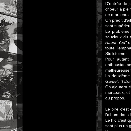
D'entrée de j
choeur à ple
de morceaux h
On prédit d'a
sont supérie
Le problème c
soucieux du t
Haunt You"
e
toute l'empha
Stollsteimer...
Pour autant
enthousiasm
malheureuseme
La deuxième 
Game"
,
"I Do
On ajoutera é
morceaux, et 
du propos.
Le pire c'est
l'album dans 
Le hic c'est 
sont plus un 