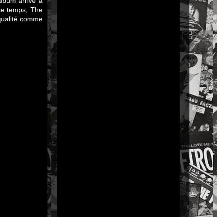
album arrive à
ce temps, The
qualité comme