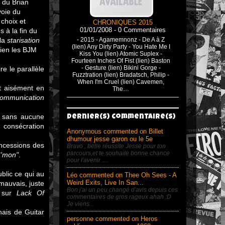
 du Brian
voie du
 choix et
CHRONIQUES 2015
01/01/2008 - 0 Commentaires
 à la fin du
 la
starisation
- 2015 - Agamemnonz - De A à Z
(lien) Any Dirty Party - You Hate Me I
bien les BJM
Kiss You (lien) Atomic Suplex -
Fourteen Inches Of Fist (lien) Baston
- Gesture (lien) Bikini Gorge -
e le parallèle
Fuzztration (lien) Bradatsch, Philip -
When I'm Cruel (lien) Cavemen,
t aisément en
The…
ommunication
s sans aucune
Dernier(s) Commentaire(s)
 consécration
Anonymous commented on Billet
dhumour jesse garon ou le 5e
oncessions des
Bravo , belle réussite Jesse pour ton
parcours,et te souhaite bonne chance
C'mon"
.
pour l'avenir ....
blic ce qui au
Léo commented on Thee Oh Sees - A
Weird Exits, Live In San...
mauvais, juste
Bon j'ai un peu changé d'avis depuis ces
s sur
Lack Of
commentaires de gros rageux ahah :D
Je viens...
nais de Guitar
personne commented on Heros