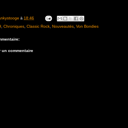
ankystooge
à
18:46
9
,
Chroniques
,
Classic Rock
,
Nouveautés
,
Von Bondies
mentaire:
r un commentaire