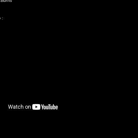
t Burns
 :