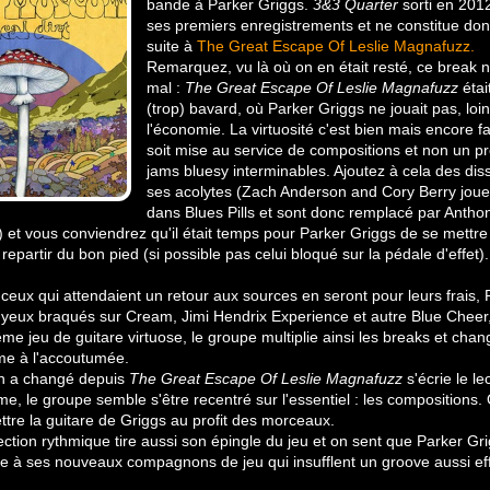
bande à Parker Griggs.
3&3 Quarter
sorti en 201
ses premiers enregistrements et ne constitue do
suite à
The Great Escape Of Leslie Magnafuzz.
Remarquez, vu là où on en était resté, ce break n
mal :
The Great Escape Of Leslie Magnafuzz
étai
(trop) bavard, où Parker Griggs ne jouait pas, loin
l'économie. La virtuosité c'est bien mais encore fau
soit mise au service de compositions et non un p
jams bluesy interminables. Ajoutez à cela des di
ses acolytes (Zach Anderson and Cory Berry jou
dans Blues Pills et sont donc remplacé par Antho
 et vous conviendrez qu'il était temps pour Parker Griggs de se mettre 
e repartir du bon pied (si possible pas celui bloqué sur la pédale d'effet).
 ceux qui attendaient un retour aux sources en seront pour leurs frais,
s yeux braqués sur Cream, Jimi Hendrix Experience et autre Blue Cheer,
ême jeu de guitare virtuose, le groupe multiplie ainsi les breaks et ch
e à l'accoutumée.
en a changé depuis
The Great Escape Of Leslie Magnafuzz
s'écrie le le
e, le groupe semble s'être recentré sur l'essentiel : les compositions.
ttre la guitare de Griggs au profit des morceaux.
ction rythmique tire aussi son épingle du jeu et on sent que Parker Gri
ude à ses nouveaux compagnons de jeu qui insufflent un groove aussi ef