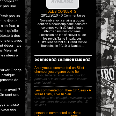
2 compilant
nc pas une
IDÉES CONCERTS ...
28/10/2010 - 0 Commentaires
'était pas un
t un disque
Novembre voit certains groupes
dont on a beaucoup parlé dans ces
 s'en faut, à
colonnes venir défendre leurs
t-il qu'elle
albums dans nos contrées.
L'occasion de les découvrir ou de
rétexte à des
les revoir. Tame Impala Les
ssensions avec
australiens seront au Grand Mix de
ent désormais
Tourcoing le 30/10, à Nantes…
ny Meier et
les idées à
Dernier(s) Commentaire(s)
Anonymous commented on Billet
 Parker Griggs
dhumour jesse garon ou le 5e
 pratique
Bravo , belle réussite Jesse pour ton
parcours,et te souhaite bonne chance
angements de
pour l'avenir ....
cteur averti ?
Léo commented on Thee Oh Sees - A
Weird Exits, Live In San...
 On sent une
Bon j'ai un peu changé d'avis depuis ces
commentaires de gros rageux ahah :D
ggs a laissé
Je viens...
ficace que
personne commented on Heros