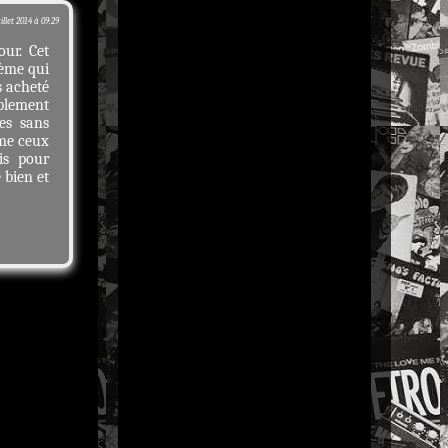
uillet 2014 à 09:29
our. Cet
ième qui
s acheté
ablement
es sans
me ceux
is pour
 bien et