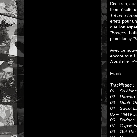
Dix titres, q
Il en résulte 
Tehama Arpor
effets pour u
que l'on espé
"Bridges"
hall
plus bluesy
"S
Avec ce nouve
encore tout à 
A vrai dire, c
Frank
Tracklisting :
01 – So Alone
02 – Rancho 
03 – Death O
04 – Sweet Li
05 – These D
06 – Bridges
07 – Gypsy 
08 – Got The