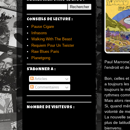
CONSEILS DE LECTURE :
Pause Cigare
Infrasons
Walking With The Beast
Requiem Pour Un Twister
Raw Blues Paris
Planetgong
Paul Marrone)
l'endroit et d
S'ABONNER A :
Bon, celles et
Articles
a toujours le
Commentaires
toujours le m
rythmes comm
Mais alors ri
Si, quand mêm
NOMBRE DE VISITEURS :
volonté de me
La nouvelle se
plus de latit
bienvenu.