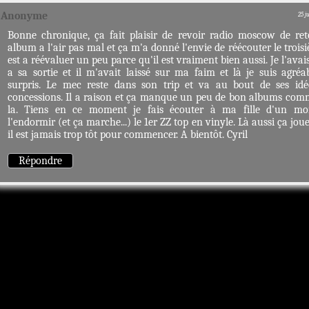
Anonyme
25 j
Bonne chronique, ça fait plaisir de revoir radio moscow de ret
album a l'air pas mal et ça m'a donné l'envie de réécouter le trois
est a réévaluer un peu parce qu'il est vraiment bien aussi. Je l'avai
a sa sortie et il m'avait laissé sur ma faim et là je suis agré
surpris. Le mec reste dans son trip et va au bout de ses idé
concessions. Il a raison et ça manque un peu de bon albums com
la. Tiens en ce moment je fais écouter à ma fille d'un mo
l'endormir (et ça marche...) le 1er ZZ top en vinyle. Là aussi ça joue
il est jamais trop tôt pour commencer. A bientôt. Cyril
Répondre