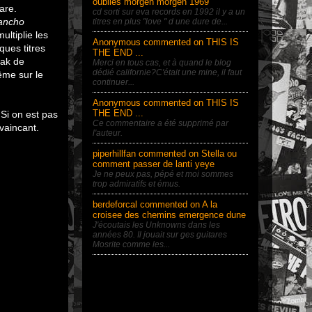
oublies morgen morgen 1969
are.
cd sorti sur eva records en 1992 il y a un
ancho
titres en plus "love " d une dure de...
ultiplie les
Anonymous commented on THIS IS
ques titres
THE END ...
eak de
Merci en tous cas, et à quand le blog
dédié californie?C'était une mine, il faut
ême sur le
continuer...
Anonymous commented on THIS IS
THE END ...
Si on est pas
Ce commentaire a été supprimé par
nvaincant.
l'auteur.
piperhillfan commented on Stella ou
comment passer de lanti yeye
Je ne peux pas, pépé et moi sommes
trop admiratifs et émus.
berdeforcal commented on A la
croisee des chemins emergence dune
J'écoutais les Unknowns dans les
années 80. Il jouait sur ges guitares
Mosrite comme les...