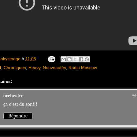
ankystooge
à
11:05
4
,
Chroniques
,
Heavy
,
Nouveautés
,
Radio Moscow
aires:
orchestre
16 j
ça c'est du son!!!
Répondre