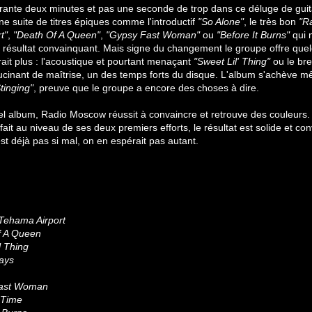
uarante deux minutes et pas une seconde de trop dans ce déluge de guit
une suite de titres épiques comme l'introductif
"So Alone"
, le très bon
"R
t"
,
"Death Of A Queen"
,
"Gypsy Fast Woman"
ou
"Before It Burns"
qui m
n résultat convainquant. Mais signe du changement le groupe offre quel
rait plus : l'acoustique et pourtant menaçant
"Sweet Lil' Thing"
ou le br
ucinant de maîtrise, un des temps forts du disque. L'album s'achève m
tinging"
, preuve que le groupe a encore des choses à dire.
l album, Radio Moscow réussit à convaincre et retrouve des couleurs. 
fait au niveau de ses deux premiers efforts, le résultat est solide et co
'est déjà pas si mal, on en espérait pas autant.
Tehama Airport
f A Queen
l Thing
ays
Fast Woman
 Time