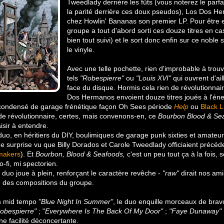
Tweedlady derrière les fûts (vous noterez le parfa
la parité derrière ces doux pseudos), Los Dos H
chez Howlin' Bananas son premier LP. Pour être e
groupe a tout d'abord sorti ces douze titres en cas
bien tout suivi) et le sort donc enfin sur ce noble 
le vinyle.
Avec une telle pochette, rien d'improbable à trouv
tels
"Robespierre"
ou
"Louis XVI"
qui ouvrent d'ai
face du disque. Hormis cela rien de révolutionnair
Dos Hermanos envoient douze titres joués à l'én
n condensé de garage frénétique façon Oh Sees période
Help
ou
Black L
de révolutionnaire, certes, mais convenons-en, ce
Bourbon Blood & Se
isir à entendre.
duo, en héritiers du DIY, boulimiques de garage punk sixties et amateur
e surprise vu que Billy Dorados et Carole Tweedlady officiaient préc
makers
). Et
Bourbon, Blood & Seafoods,
c'est un peu tout ça à la fois, 
-fi, mi spectorien.
 duo joue à plein, renforçant le caractère revêche -
"raw"
dirait nos ami
 des compositions du groupe.
us mid tempo
"Blue Night In Summer"
, le duo enquille morceaux de bravo
obespierre"
; "
Everywhere Is The Back Of My Door"
;
"Faye Dunaway"
une facilité déconcertante.