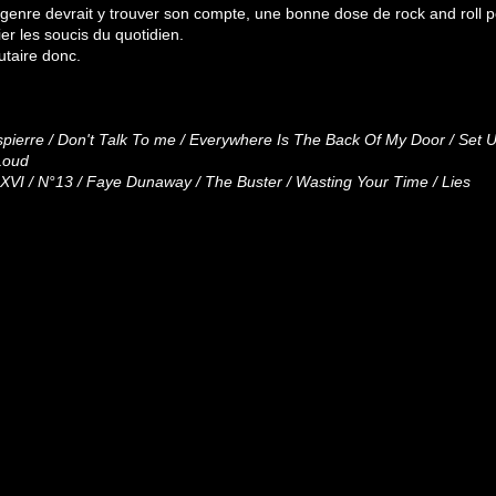
genre devrait y trouver son compte, une bonne dose de rock and roll p
lier les soucis du quotidien.
utaire donc.
pierre / Don't Talk To me / Everywhere Is The Back Of My Door / Set U
Loud
 XVI / N°13 / Faye Dunaway / The Buster / Wasting Your Time / Lies
: