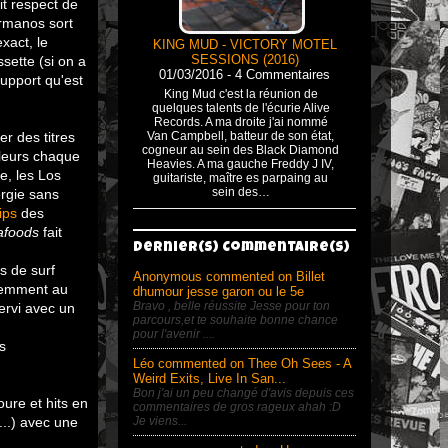
it respect de
ermanos sort
xact, le
KING MUD - VICTORY MOTEL
SESSIONS (2016)
sette (si on a
01/03/2016 - 4 Commentaires
support qu'est
King Mud c'est la réunion de
quelques talents de l'écurie Alive
Records. A ma droite j'ai nommé
er des titres
Van Campbell, batteur de son état,
cogneur au sein des Black Diamond
lleurs chaque
Heavies. A ma gauche Freddy J IV,
e, les Los
guitariste, maître es parpaing au
sein des…
ergie sans
ips
des
afoods
fait
Dernier(s) Commentaire(s)
s de surf
Anonymous commented on Billet
édemment au
dhumour jesse garon ou le 5e
Bravo , belle réussite Jesse pour ton
servi avec un
parcours,et te souhaite bonne chance
pour l'avenir ....
s
Léo commented on Thee Oh Sees - A
Weird Exits, Live In San...
Bon j'ai un peu changé d'avis depuis ces
ure et hits en
commentaires de gros rageux ahah :D
...) avec une
Je viens...