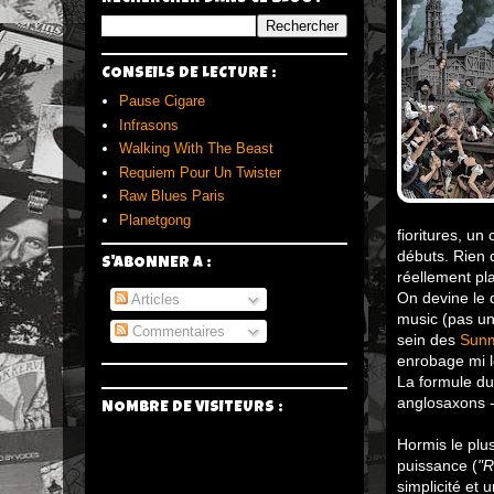
CONSEILS DE LECTURE :
Pause Cigare
Infrasons
Walking With The Beast
Requiem Pour Un Twister
Raw Blues Paris
Planetgong
fioritures, u
débuts. Rien 
S'ABONNER A :
réellement pla
On devine le 
Articles
music (pas un
Commentaires
sein des
Sun
enrobage mi lo
La formule du
anglosaxons -
NOMBRE DE VISITEURS :
Hormis le pl
puissance (
"R
simplicité et 