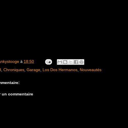
ankystooge
à
18:50
3
,
Chroniques
,
Garage
,
Los Dos Hermanos
,
Nouveautés
mentaire:
r un commentaire