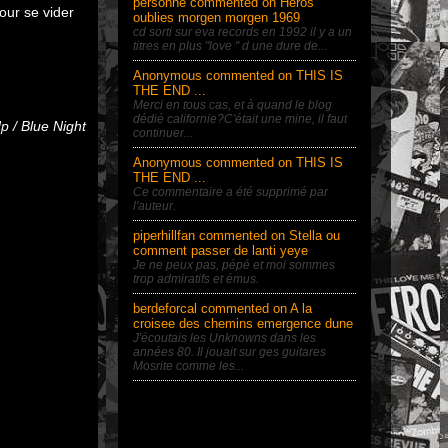
personne commented on Heros
our se vider
oublies morgen morgen 1969
cd sorti sur eva records en 1992 il y a un
titres en plus "love " d une dure de...
Anonymous commented on THIS IS
THE END ...
Merci en tous cas, et à quand le blog
dédié californie?C'était une mine, il faut
p / Blue Night
continuer...
Anonymous commented on THIS IS
THE END ...
Ce commentaire a été supprimé par
l'auteur.
piperhillfan commented on Stella ou
comment passer de lanti yeye
Je ne peux pas, pépé et moi sommes
trop admiratifs et émus.
berdeforcal commented on A la
croisee des chemins emergence dune
J'écoutais les Unknowns dans les
années 80. Il jouait sur ges guitares
Mosrite comme les...