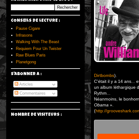
CONSEILS DE LECTURE :
Pause Cigare
Infrasons
Walking With The Beast
Requiem Pour Un Twister
Raw Blues Paris
Planetgong
S'ABONNER A :
Dirtbombs
).
C'était il y a 14 ans...
Articles
un album léthargique d
Rythm...
Commentaires
Néanmoins, le bonhomm
Obama
».
(
http://grooveshark.co
NOMBRE DE VISITEURS :