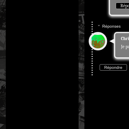
Rép
Réponses
Chr
Je p
Répondre