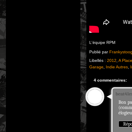
L'équipe RPM
Publié par
Frankystoo
Libellés :
2012
,
A Plac
Garage
,
Indie Autres
,
4 commentaires:
beat4le
Bon pa
(comme
élogieu
Rép