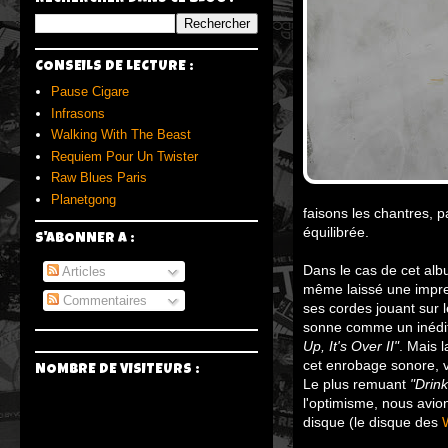
CONSEILS DE LECTURE :
Pause Cigare
Infrasons
Walking With The Beast
Requiem Pour Un Twister
Raw Blues Paris
Planetgong
faisons les chantres, 
équilibrée.
S'ABONNER A :
Dans le cas de cet alb
Articles
même laissé une impre
Commentaires
ses cordes jouant sur 
sonne comme un inédi
Up, It's Over II"
. Mais 
cet enrobage sonore, 
NOMBRE DE VISITEURS :
Le plus remuant
"Drink
l'optimisme, nous avio
disque (le disque des