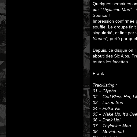
Quelques semaines ont 
par
"Thylacine Man"
..
Spence !
Impression confirmée p
souffle. Le groupe finit
singularité, et finit pa
Slopes",
porté par quel
Depuis, ce disque on l'a
abouti des Sic Alps. P
toutes les facettes.
Frank
Tracklisting :
01 – Glyphs
02 – God Bless Her, I 
03 – Lazee Son
04 – Polka Vat
05 – Wake Up, It’s Over
06 – Drink Up!
07 – Thylacine Man
08 – Moviehead