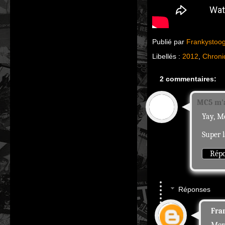
Publié par
Frankystoo
Libellés :
2012
,
Chroni
2 commentaires:
MC5 m'a
Yay, M
Super l
Rép
Réponses
Fra