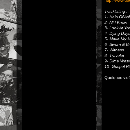
http://www.de
Tracklisting :
1- Halo Of As
2- All I Know
3- Look At Yo
4- Dying Day
5- Make My M
6- Sworn & B
7- Witness
8- Traveler
9- Dime West
10- Gospel P
Quelques vidé