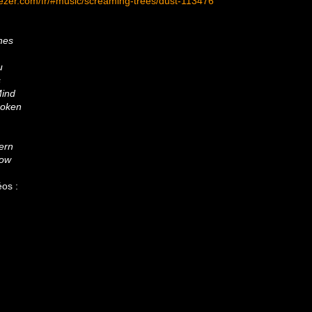
ezer.com/fr/#music/screaming-trees/dust-113476
hes
u
s
ind
roken
ern
low
os :