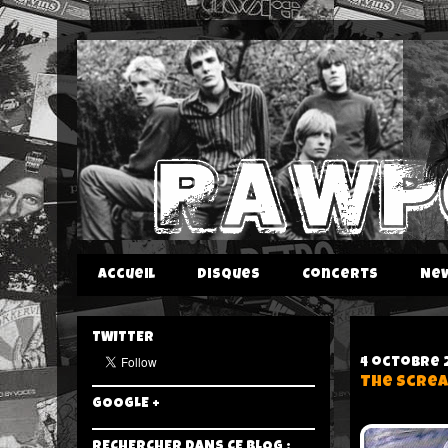
Accueil
Disques
Concerts
Ne
TWITTER
4 octobre 
The Screa
GOOGLE +
RECHERCHER DANS CE BLOG :