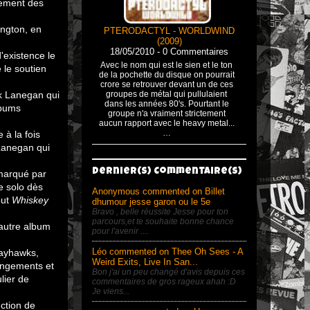
ement des
ington, en
PTERODACTYL - WORLDWIND
(2009)
18/05/2010 - 0 Commentaires
'existence le
Avec le nom qui est le sien et le ton
 le soutien
de la pochette du disque on pourrait
crore se retrouver devant un de ces
rk Lanegan qui
groupes de métal qui pullulaient
dans les années 80's. Pourtant le
lbums
groupe n'a vraiment strictement
aucun rapport avec le heavy metal...
…
 à la fois
Lanegan qui
Dernier(s) Commentaire(s)
 marqué par
e solo dès
Anonymous commented on Billet
out
Whiskey
dhumour jesse garon ou le 5e
Bravo , belle réussite Jesse pour ton
parcours,et te souhaite bonne chance
autre album
pour l'avenir ....
Léo commented on Thee Oh Sees - A
Jayhawks,
Weird Exits, Live In San...
rangements et
Bon j'ai un peu changé d'avis depuis ces
lier de
commentaires de gros rageux ahah :D
Je viens...
ction de