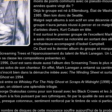
moins de points communs avec ce pseudo-mouv
années quatre vingt dix ?
Déjà le groupe est né à Ellensburg, État de Wash
1985. Bien loin donc de Seattle.
Malgré sept albums à son actif en une décennie d
groupe n'aura jamais réussi à percer et ce malgré
d'artistes divers, Kurt Cobain en tête.
Il est surtout le premier groupe de l'excellent Ma
a assis récemment sa notoriété en sortant des a
enchanteurs accompagné d'Isobel Campbell.
Ce
Dust
est le dernier album du groupe et marque
Screaming Trees et l'épanouissement du talent de Mark Lanegan. Un 
 sa classe les compositions présentes ici.
n 1996,
Dust
est sans doute aussi l'album des Screaming Trees le plus
pas solos de son chanteur. En effet, Mark Lanegan a entamé sa carrièr
s'inscrit bien dans la démarche initiée avec
The Winding Sheet
et surt
 Ghost
en 1994.
ncé entre ce
Whiskey For The Holy Ghost
et
Scraps At Midnight
(1998) 
n, on obtient une splendide trilogie.
eorge Drakoulias connu pour son travail avec les Black Crowes et les 
bum à la fois puissant par ses rythmiques, fin par la qualité de ses ar
, presque cotonneux, sentiment renforcé par le timbre de voix si particu
 nombre de disques de cette mouvance souffre aujourd'hui de la produ