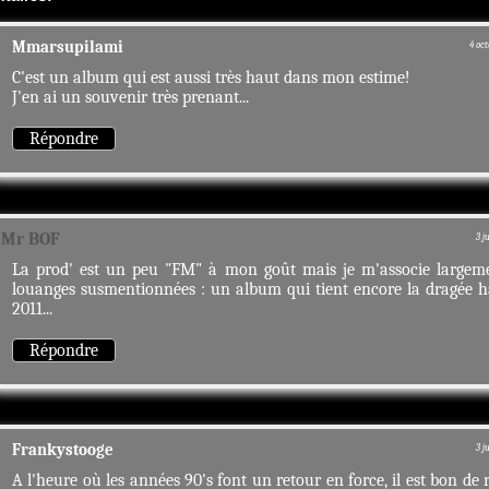
Mmarsupilami
4 oct
C'est un album qui est aussi très haut dans mon estime!
J'en ai un souvenir très prenant...
Répondre
Mr BOF
3 j
La prod' est un peu "FM" à mon goût mais je m'associe largem
louanges susmentionnées : un album qui tient encore la dragée 
2011...
Répondre
Frankystooge
3 j
A l'heure où les années 90's font un retour en force, il est bon de r