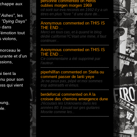
personne commented on Heros
 échappe aux
oublies morgen morgen 1969
cd sorti sur eva records en 1992 il y a un
titres en plus "love " d une dure de...
f Ashes"
, les
e
"Dying Days"
Anonymous commented on THIS IS
e dans
THE END ...
Merci en tous cas, et à quand le blog
d'émotion tout
dédié californie?C'était une mine, il faut
 violons,
continuer...
Anonymous commented on THIS IS
 morceau le
THE END ...
urante et d'un
Ce commentaire a été supprimé par
ssions,
l'auteur.
piperhillfan commented on Stella ou
 tient la
comment passer de lanti yeye
nnu pour son
Je ne peux pas, pépé et moi sommes
ss qui vient
trop admiratifs et émus.
berdeforcal commented on A la
croisee des chemins emergence dune
oung,
J'écoutais les Unknowns dans les
années 80. Il jouait sur ges guitares
le.
Mosrite comme les...