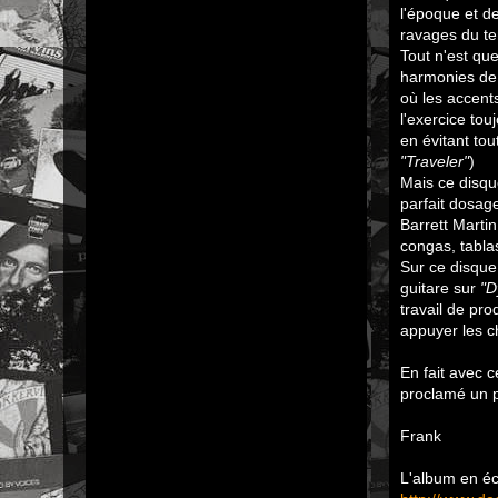
l'époque et d
ravages du te
Tout n'est que
harmonies d
où les accen
l'exercice touj
en évitant tou
"Traveler"
)
Mais ce disqu
parfait dosag
Barrett Martin
congas, tabla
Sur ce disque
guitare sur
"D
travail de pr
appuyer les c
En fait avec 
proclamé un p
Frank
L'album en éc