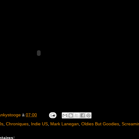
ankystooge
à
07:00
0s
,
Chroniques
,
Indie US
,
Mark Lanegan
,
Oldies But Goodies
,
Screami
taires: