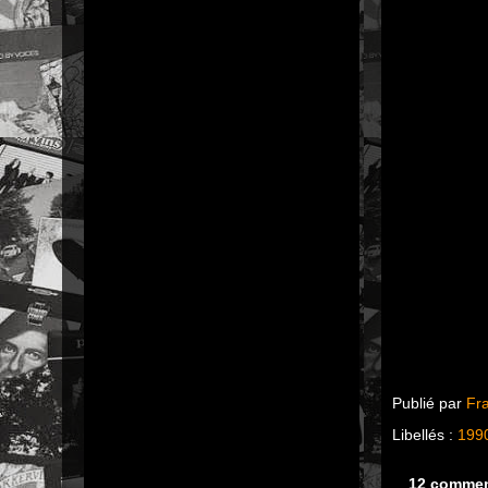
Publié par
Fr
Libellés :
199
12 commen