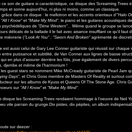
e ce son de guitare si caractéristique, ce disque des Screaming Trees
mps et sonne aujourd'hui, ni plus ni moins, comme un classique.
 grâce dans ce disque : le mellotron et les accents orientaux d'
"Halo O
e
"All I Know"
et
"Make My Mind"
, le piano et les guitares acoustiques d
ts psychédéliques de
"Dime Western"
... Même quand le groupe se lanc
ours délicats de la ballade il le fait avec aisance insufflant ce qu'il faut 
te mièvrerie (
"Look At You"
;
"Sworn And Broken"
agrémenté de discrets
e est aussi celui de Gary Lee Conner guitariste qui réussit sur chaque
e entre puissance et subtilité, de Van Conner aux lignes de basse struct
 qui en plus d'assurer derrière les fûts, joue également de divers percu
s, djembe et même de l'harmonium !
 les guest stars se nomment Mike McCready guitariste de Pearl Jam qui
ying Days"
, et Chris Goss membre de Masters Of Reality et surtout co
oducteur sur les albums de Kyuss et Queens Of The Stone Age. Chris Go
hoeurs sur
"All I Know"
et
"Make My Mind"
.
ce disque les Screaming Trees rendaient hommage à l'oeuvre de Neil Y
eu vite parrain du grunge.Dix pistes, dix pépites, un album indispensab
oute sur deezer :