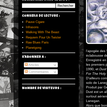
CONSEILS DE LECTURE :
Pause Cigare
Infrasons
Walking With The Beast
Requiem Pour Un Twister
Raw Blues Paris
Planetgong
l'apogée des 
éclabousse de
S'ABONNER A :
Enregistré e
les premiers 
Articles
1990, et
Dust
Commentaires
For The Holy
D'ailleurs coi
solo de Lanega
Produit par G
NOMBRE DE VISITEURS :
Dust est un al
surtout aérien
Lanegan.
Alors que bon