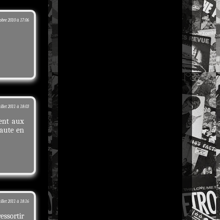
obre 2010 à 17:06
uillet 2011 à 18:03
ent aux
haute en
uillet 2011 à 18:16
essortir