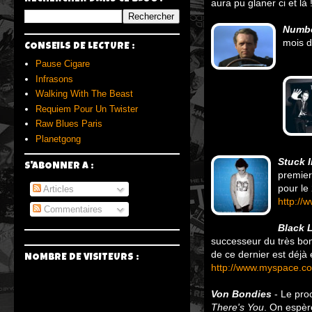
aura pu glaner ci et là 
Numbe
mois de
CONSEILS DE LECTURE :
Pause Cigare
Infrasons
Walking With The Beast
Requiem Pour Un Twister
Raw Blues Paris
Planetgong
Stuck I
S'ABONNER A :
premier
pour le
Articles
http://
Commentaires
Black L
successeur du très b
de ce dernier est déjà
NOMBRE DE VISITEURS :
http://www.myspace.co
Von Bondies
- Le proc
There's You
. On espèr