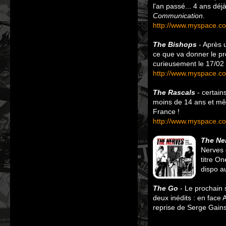
l'an passé... 4 ans dé
Communication
.
http://www.myspace.c
The Bishops
- Après 
ce que va donner le p
curieusement le 17/02
http://www.myspace.c
The Rascals
- certain
moins de 14 ans et mêm
France !
http
://www.myspace.co
The Ne
Nerves 
titre On
dispo a
The Go
- Le prochain s
deux inédits : en face 
reprise de Serge Gain