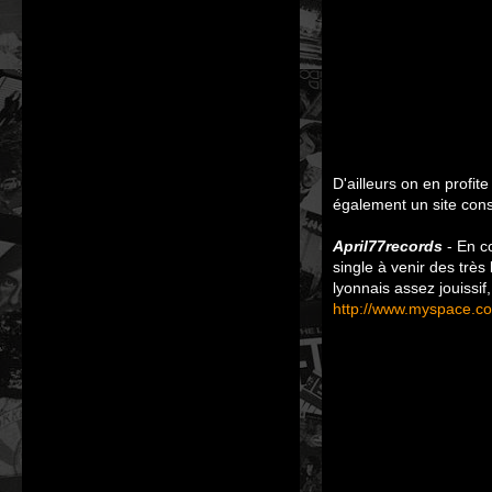
D'ailleurs on en profi
également un site con
April77records
- En co
single à venir des trè
lyonnais assez jouissif
http://www.myspace.co