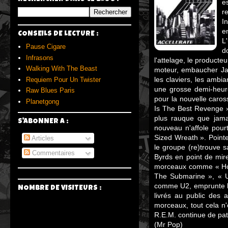
e
r
I
e
CONSEILS DE LECTURE :
L
Pause Cigare
d
Infrasons
l'attelage, le producte
Walking With The Beast
moteur, embaucher Jac
les claviers, les ambi
Requiem Pour Un Twister
une grosse demi-heure
Raw Blues Paris
pour la nouvelle caross
Planetgong
Is The Best Revenge » 
plus rauque que jama
S'ABONNER A :
nouveau n'affole pour
Sized Wreath ». Pointe
Articles
le groupe (re)trouve 
Commentaires
Byrds en point de mire
morceaux comme « Hous
The Submarine », « Un
comme U2, emprunte la v
NOMBRE DE VISITEURS :
livrés au public des 
morceaux, tout cela n'
R.E.M. continue de pat
(Mr Pop)