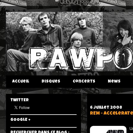
Accueil
Disques
Concerts
News
TWITTER
6 juillet 2008
REM - Accelerate
GOOGLE +
U
RECHERCHER DANS CE BLOG :