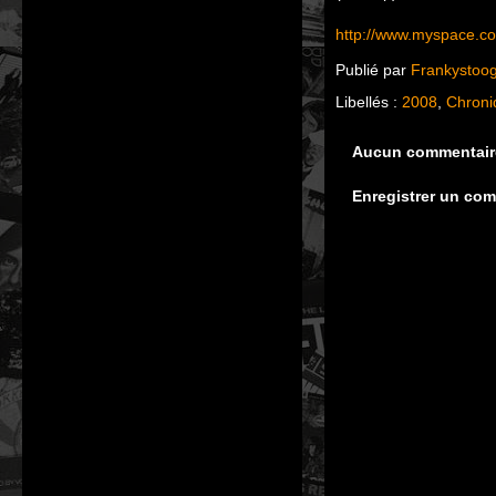
http://www.myspace.c
Publié par
Frankystoo
Libellés :
2008
,
Chroni
Aucun commentair
Enregistrer un co